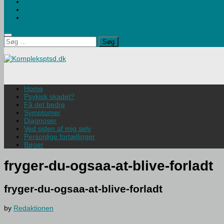
Børn og traumer
Om Hjemmesiden
Kontakt
Søg
efter:
Home
Psykisk skadet?
Få det bedre
Symptomer
Diagnoser
Ved siden af mig selv
Personlige fortællinger
Bøger
fryger-du-ogsaa-at-blive-forladt
fryger-du-ogsaa-at-blive-forladt
by
Redaktionen