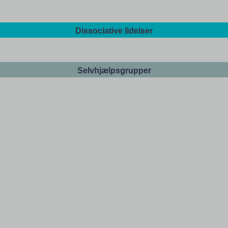
Dissociative lidelser
Selvhjælpsgrupper