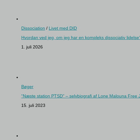
Dissociation
/
Livet med DID
Hvordan ved jeg, om jeg har en kompleks dissociativ lidelse
1. juli 2026
Bøger
“Næste station PTSD” – selvbiografi af Lone Malouna Free
15. juli 2023