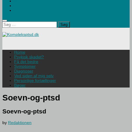
Børn og traumer
Om Hjemmesiden
Kontakt
Søg
efter:
Home
Psykisk skadet?
Få det bedre
Symptomer
Diagnoser
Ved siden af mig selv
Personlige fortællinger
Bøger
Soevn-og-ptsd
Soevn-og-ptsd
by
Redaktionen