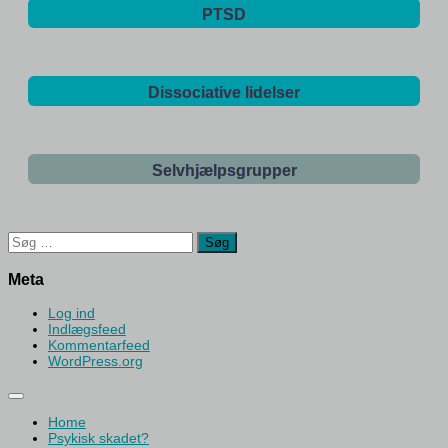
PTSD
Dissociative lidelser
Selvhjælpsgrupper
Søg
efter:
Meta
Log ind
Indlægsfeed
Kommentarfeed
WordPress.org
Home
Psykisk skadet?