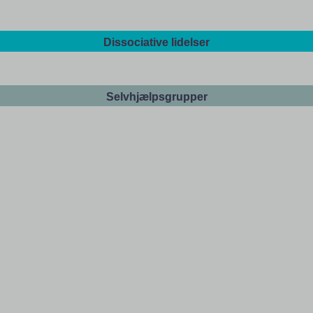
Dissociative lidelser
Selvhjælpsgrupper