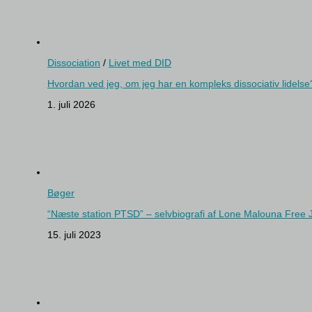
Dissociation
/
Livet med DID
Hvordan ved jeg, om jeg har en kompleks dissociativ lidelse
1. juli 2026
Bøger
“Næste station PTSD” – selvbiografi af Lone Malouna Free
15. juli 2023