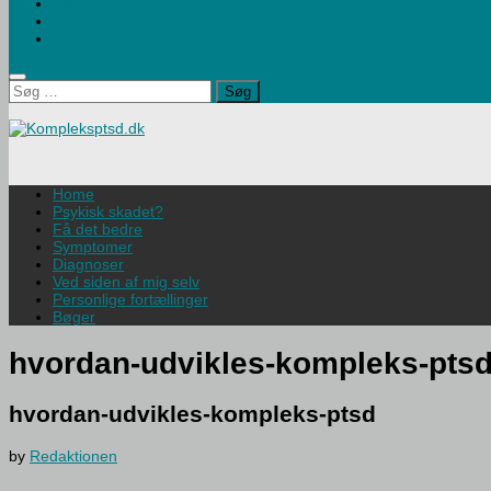
Børn og traumer
Om Hjemmesiden
Kontakt
Søg
efter:
Home
Psykisk skadet?
Få det bedre
Symptomer
Diagnoser
Ved siden af mig selv
Personlige fortællinger
Bøger
hvordan-udvikles-kompleks-pts
hvordan-udvikles-kompleks-ptsd
by
Redaktionen