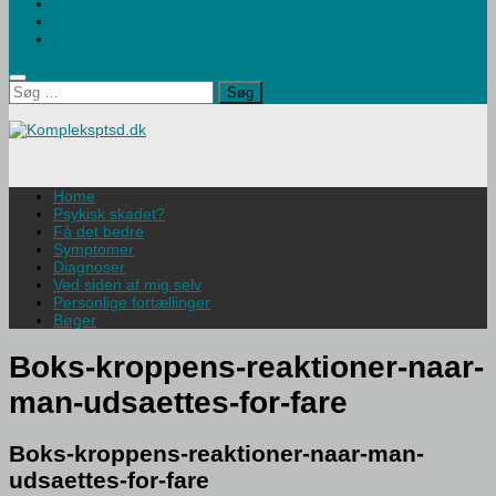
Børn og traumer
Om Hjemmesiden
Kontakt
Søg
efter:
Home
Psykisk skadet?
Få det bedre
Symptomer
Diagnoser
Ved siden af mig selv
Personlige fortællinger
Bøger
Boks-kroppens-reaktioner-naar-
man-udsaettes-for-fare
Boks-kroppens-reaktioner-naar-man-
udsaettes-for-fare