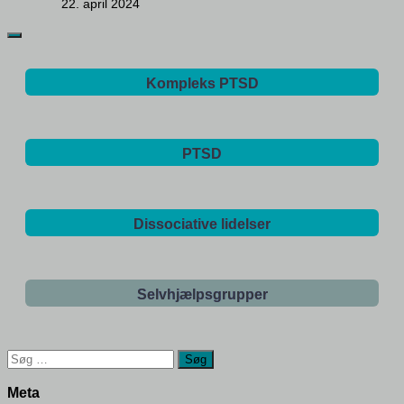
22. april 2024
Kompleks PTSD
PTSD
Dissociative lidelser
Selvhjælpsgrupper
Søg
efter:
Meta