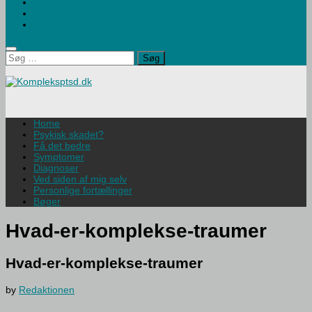
Børn og traumer
Om Hjemmesiden
Kontakt
Søg
efter:
Home
Psykisk skadet?
Få det bedre
Symptomer
Diagnoser
Ved siden af mig selv
Personlige fortællinger
Bøger
Hvad-er-komplekse-traumer
Hvad-er-komplekse-traumer
by
Redaktionen