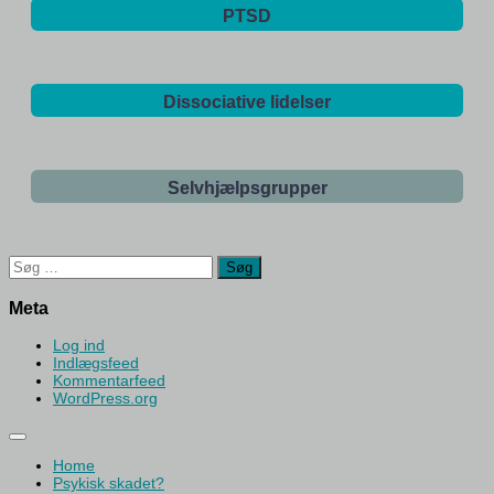
PTSD
Dissociative lidelser
Selvhjælpsgrupper
Søg
efter:
Meta
Log ind
Indlægsfeed
Kommentarfeed
WordPress.org
Home
Psykisk skadet?