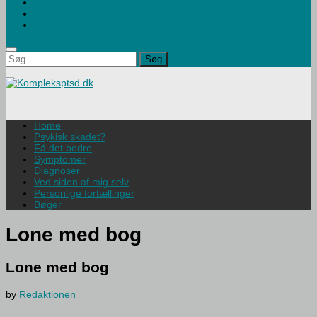
Børn og traumer
Om Hjemmesiden
Kontakt
Søg
efter:
Home
Psykisk skadet?
Få det bedre
Symptomer
Diagnoser
Ved siden af mig selv
Personlige fortællinger
Bøger
Lone med bog
Lone med bog
by
Redaktionen