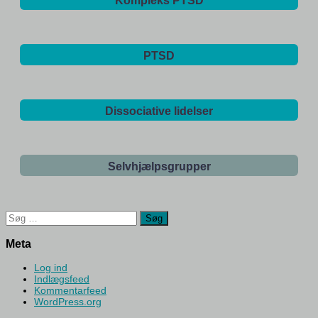
Kompleks PTSD
PTSD
Dissociative lidelser
Selvhjælpsgrupper
Søg
efter:
Meta
Log ind
Indlægsfeed
Kommentarfeed
WordPress.org