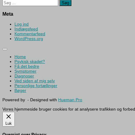
Søg
efter:
Meta
Log ind
Indlægsfeed
Kommentarfeed
WordPress.org
Home
Psykisk skadet?
Få det bedre
Symptomer
Diagnoser
Ved siden af mig selv
Personlige fortællinger
Bøger
Powered by
- Designed with
Hueman Pro
Vores hjemmeside bruger cookies for at analysere trafikken og forbe
Luk
Oversigt over Privacy