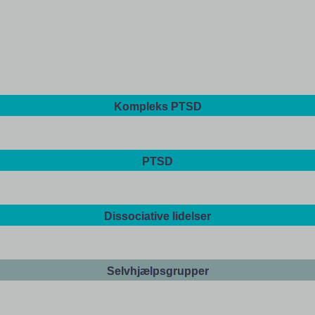
Kompleks PTSD
PTSD
Dissociative lidelser
Selvhjælpsgrupper