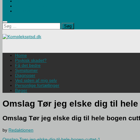
Børn og traumer
Om Hjemmesiden
Kontakt
Søg
efter:
Home
Psykisk skadet?
Få det bedre
Symptomer
Diagnoser
Ved siden af mig selv
Personlige fortællinger
Bøger
Omslag Tør jeg elske dig til hele
Omslag Tør jeg elske dig til hele bogen cut
by
Redaktionen
Omslag-Toer-jeg-elske-dig-til-hele-bogen-cuttet-1