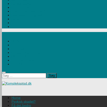
Få det bedre
Følelser ude af kontrol.
Svært med relationer?
Ved siden af mig selv
Bøger
Om os
Kontakt
Home
PTSD
Kompleks PTSD
Dissociative lidelser
Børn og traumer
Om Hjemmesiden
Kontakt
Søg
efter:
Home
Psykisk skadet?
Få det bedre