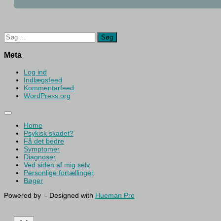
Søg
efter:
Meta
Log ind
Indlægsfeed
Kommentarfeed
WordPress.org
Home
Psykisk skadet?
Få det bedre
Symptomer
Diagnoser
Ved siden af mig selv
Personlige fortællinger
Bøger
Powered by
- Designed with
Hueman Pro