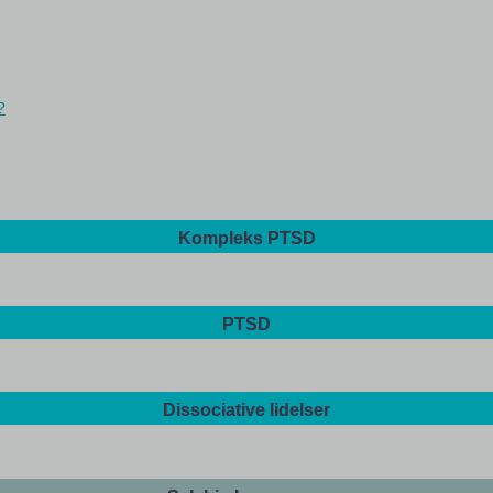
?
Kompleks PTSD
PTSD
Dissociative lidelser