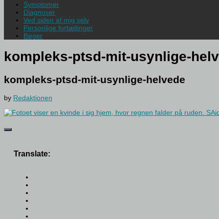
Symptomer
Diagnoser
Ved siden af mig selv
Personlige fortællinger
Bøger
kompleks-ptsd-mit-usynlige-hel
kompleks-ptsd-mit-usynlige-helvede
by
Redaktionen
Translate: