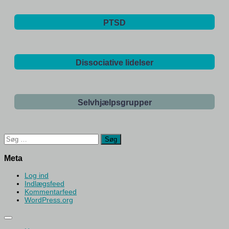
PTSD
Dissociative lidelser
Selvhjælpsgrupper
Søg
efter:
Meta
Log ind
Indlægsfeed
Kommentarfeed
WordPress.org