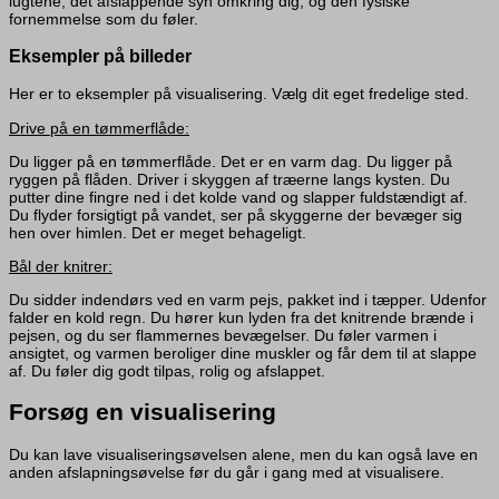
lugtene, det afslappende syn omkring dig, og den fysiske
fornemmelse som du føler.
Eksempler på billeder
Her er to eksempler på visualisering. Vælg dit eget fredelige sted.
Drive på en tømmerflåde:
Du ligger på en tømmerflåde. Det er en varm dag. Du ligger på
ryggen på flåden. Driver i skyggen af træerne langs kysten. Du
putter dine fingre ned i det kolde vand og slapper fuldstændigt af.
Du flyder forsigtigt på vandet, ser på skyggerne der bevæger sig
hen over himlen. Det er meget behageligt.
Bål der knitrer:
Du sidder indendørs ved en varm pejs, pakket ind i tæpper. Udenfor
falder en kold regn. Du hører kun lyden fra det knitrende brænde i
pejsen, og du ser flammernes bevægelser. Du føler varmen i
ansigtet, og varmen beroliger dine muskler og får dem til at slappe
af. Du føler dig godt tilpas, rolig og afslappet.
Forsøg en visualisering
Du kan lave visualiseringsøvelsen alene, men du kan også lave en
anden afslapningsøvelse før du går i gang med at visualisere.