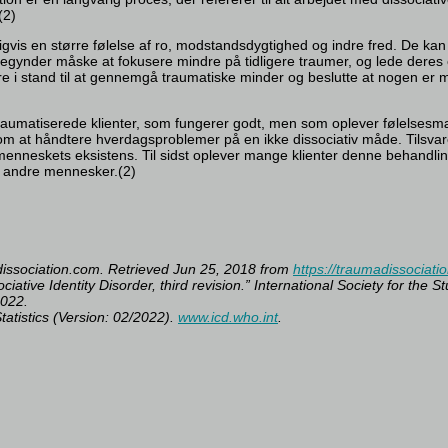
(2)
deligvis en større følelse af ro, modstandsdygtighed og indre fred. De
gynder måske at fokusere mindre på tidligere traumer, og lede deres en
re i stand til at gennemgå traumatiske minder og beslutte at nogen er m
traumatiserede klienter, som fungerer godt, men som oplever følelses
 at håndtere hverdagsproblemer på en ikke dissociativ måde. Tilsvare
menneskets eksistens. Til sidst oplever mange klienter denne behandling
d andre mennesker.(2)
madissociation.com. Retrieved Jun 25, 2018 from
https://traumadissociati
ciative Identity Disorder, third revision.” International Society for the
2022.
tatistics (Version: 02/2022).
www.icd.who.int
.