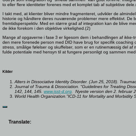
to eller flere identiteter forenes med et komplet tab af subjektive dele.
I takt med, at klienter bliver mindre fragmenteret, udvikler de almin
historie og håndtere deres nuværende problemer mere effektivt. De be
fremtidsperspektiv. Med en større grad af integration kan de blive me
de ikke forekom i den objektive virkelighed.(2)
Mange af opgaverne i fase 3 er ligesom dem i behandlingen af ikke-
den mere forenede person med DID have brug for specifik coaching om
stress, smålige følelser og skuffelser, som er en rutinemæssig del af 
fulde potentiale med hensyn til at fungere personligt og sammen me
Kilder
Alters in Dissociative Identity Disorder. (Jun 25, 2018). Trau
Journal of Trauma & Dissociation. “Guidelines for Treating Disso
142, 144, 145.
www.isst-d.org
.
Nyeste version den 2. februar 
World Health Organization.”ICD-11 for Mortality and Morbidity S
Translate: