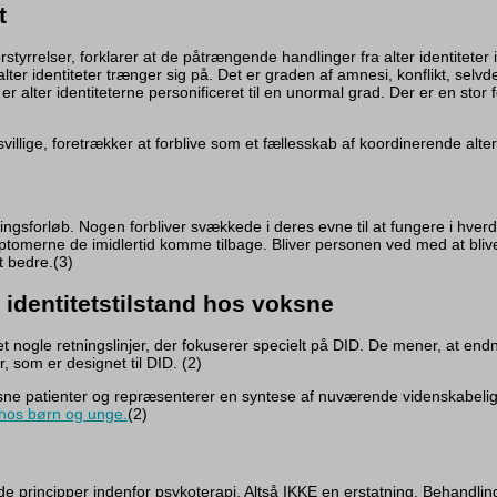
t
rstyrrelser, forklarer at de påtrængende handlinger fra alter identiteter
lter identiteter trænger sig på. Det er graden af amnesi, konflikt, selvde
D er alter identiteterne personificeret til en unormal grad. Der er en s
llige, foretrækker at forblive som et fællesskab af koordinerende alter id
ngsforløb. Nogen forbliver svækkede i deres evne til at fungere i hv
omerne de imidlertid komme tilbage. Bliver personen ved med at blive u
t bedre.(3)
v identitetstilstand hos voksne
vet nogle retningslinjer, der fokuserer specielt på DID. De mener, at en
r, som er designet til DID. (2)
ksne patienter og repræsenterer en syntese af nuværende videnskabelig v
 hos børn og unge.
(2)
 principper indenfor psykoterapi. Altså IKKE en erstatning. Behandling 