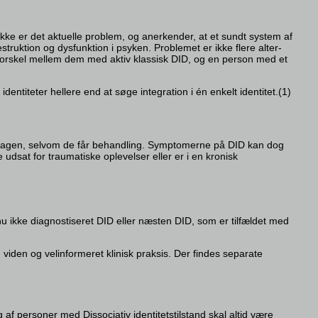
 ikke er det aktuelle problem, og anerkender, at et sundt system af
struktion og dysfunktion i psyken. Problemet er ikke flere alter-
tor forskel mellem dem med aktiv klassisk DID, og en person med et
entiteter hellere end at søge integration i én enkelt identitet.(1)
erdagen, selvom de får behandling. Symptomerne på DID kan dog
dsat for traumatiske oplevelser eller er i en kronisk
dnu ikke diagnostiseret DID eller næsten DID, som er tilfældet med
iden og velinformeret klinisk praksis. Der findes separate
af personer med Dissociativ identitetstilstand skal altid være