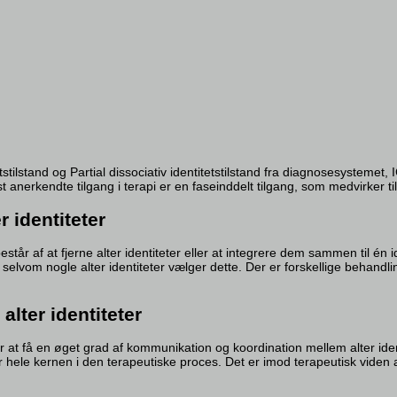
tstilstand og Partial dissociativ identitetstilstand fra diagnosesystem
 anerkendte tilgang i terapi er en faseinddelt tilgang, som medvirker til 
r identiteter
 af at fjerne alter identiteter eller at integrere dem sammen til én ident
 selvom nogle alter identiteter vælger dette. Der er forskellige behand
lter identiteter
 at få en øget grad af kommunikation og koordination mellem alter ide
 er hele kernen i den terapeutiske proces. Det er imod terapeutisk viden 