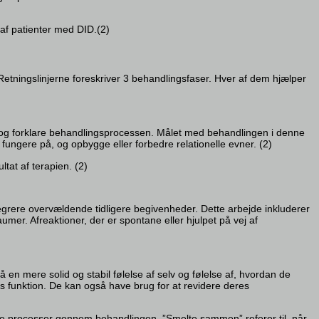
 af patienter med DID.(2)
Retningslinjerne foreskriver 3 behandlingsfaser. Hver af dem hjælper
 og forklare behandlingsprocessen. Målet med behandlingen i denne
ungere på, og opbygge eller forbedre relationelle evner. (2)
tat af terapien. (2)
ntegrere overvældende tidligere begivenheder. Dette arbejde inkluderer
er. Afreaktioner, der er spontane eller hjulpet på vej af
en mere solid og stabil følelse af selv og følelse af, hvordan de
s funktion. De kan også have brug for at revidere deres
tive processer gennem behandlingen. ”Smelte sammen” referer til, når