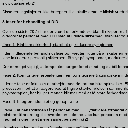
individualiseret.(2)
Disse retningslinjer er ikke beregnet til at skulle erstatte klinisk vu
3 faser for behandling af DID
Over de sidste 20 år har der været en erkendelse blandt eksperter af,
overordnet personer med DID med at udvikle sikkerhed, stabilitet og en 
Fase 1: Etablere sikkerhed, stabilitet og reducere symptomer.
I den indledende behandlingsfase bør vægten ligge på at skabe en t
fase inkluderer personlig sikkerhed, få styr på symptomer, modulere 
Der er meget vigtigt, at terapeuten sørger for et sundt og stabilt beh
Fase 2: Konfrontere, arbejde igennem og integrere traumatiske minde
I denne fase er fokusset at arbejde med de traumatiske oplevelser. Ef
processen med at afreagere ved at frigive stærke følelser i sammenhæ
psykoterapien, har hjulpet mange klienter med at få store forbedringe
Fase 3: Integrere identitet og genoptræne.
I fase 3 af behandlingen får personen med DID yderligere forbedret de
relaterer til andre og til omverdenen. I denne fase kan personen med
traumehistorie fra et mere samlet perspektiv.(2)
Udtryk som integration og ”smelte sammen” kan godt forvirre. Integrat