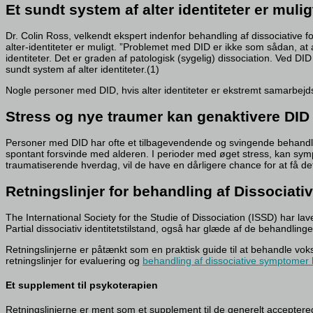
Et sundt system af alter identiteter er mulig
Dr. Colin Ross, velkendt ekspert indenfor behandling af dissociative fo
alter-identiteter er muligt. ”Problemet med DID er ikke som sådan, at a
identiteter. Det er graden af patologisk (sygelig) dissociation. Ved DI
sundt system af alter identiteter.(1)
Nogle personer med DID, hvis alter identiteter er ekstremt samarbejdsvi
Stress og nye traumer kan genaktivere DID
Personer med DID har ofte et tilbagevendende og svingende behandli
spontant forsvinde med alderen. I perioder med øget stress, kan sympt
traumatiserende hverdag, vil de have en dårligere chance for at få de
Retningslinjer for behandling af Dissociati
The International Society for the Studie of Dissociation (ISSD) har la
Partial dissociativ identitetstilstand, også har glæde af de behandlinge
Retningslinjerne er påtænkt som en praktisk guide til at behandle vo
retningslinjer for evaluering og
behandling af dissociative symptomer
Et supplement til psykoterapien
Retningslinjerne er ment som et supplement til de generelt accepterede