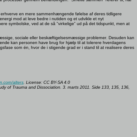
 kan erhverve en mere sammenhængende følelse af deres tidligere
ergi mod at leve bedre i nutiden og et udvikle et nyt
ere symbolske, ved at de så ”virkelige” ud på det tidspunkt, men at
mæssige, sociale eller beskæftigelsesmæssige problemer. Desuden kan
nde kan personen have brug for hjælp til at tolerere hverdagens
sfase som én, hvor de i stigende grad er i stand til at realisere deres
on.com/alters
.
License: CC BY-SA 4.0
 Study of Trauma and Dissociation. 3. marts 2011.
Side 133, 135, 136,