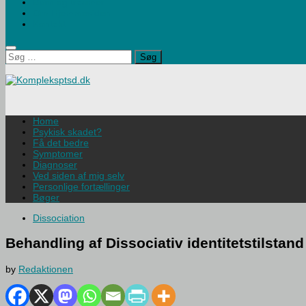
Børn og traumer
Om Hjemmesiden
Kontakt
Søg
efter:
Home
Psykisk skadet?
Få det bedre
Symptomer
Diagnoser
Ved siden af mig selv
Personlige fortællinger
Bøger
Dissociation
Behandling af Dissociativ identitetstilstand
by
Redaktionen