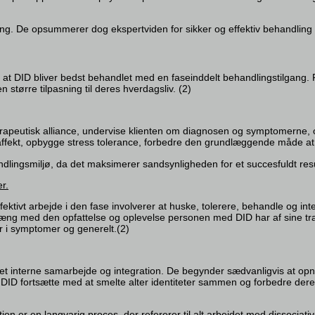
rdering. De opsummerer dog ekspertviden for sikker og effektiv behandling
 at DID bliver bedst behandlet med en faseinddelt behandlingstilgang. 
større tilpasning til deres hverdagsliv. (2)
erapeutisk alliance, undervise klienten om diagnosen og symptomerne,
affekt, opbygge stress tolerance, forbedre den grundlæggende måde at f
andlingsmiljø, da det maksimerer sandsynligheden for et succesfuldt resul
r.
fektivt arbejde i den fase involverer at huske, tolerere, behandle og i
ng med den opfattelse og oplevelse personen med DID har af sine traum
r i symptomer og generelt.(2)
t interne samarbejde og integration. De begynder sædvanligvis at opnå 
 DID fortsætte med at smelte alter identiteter sammen og forbedre dere
ion er en langvarig proces, der refererer til alt arbejdet med dissocia